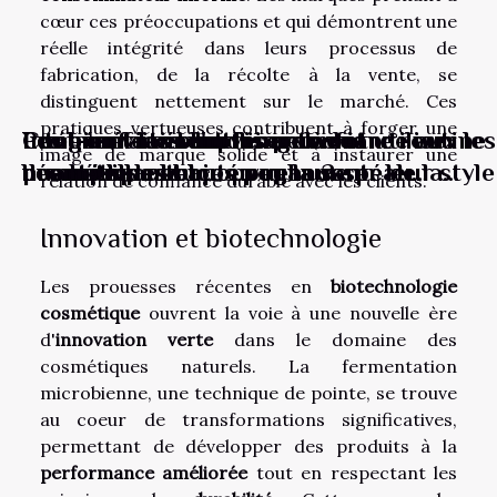
cœur ces préoccupations et qui démontrent une
réelle intégrité dans leurs processus de
fabrication, de la récolte à la vente, se
distinguent nettement sur le marché. Ces
pratiques vertueuses contribuent à forger une
Intégrer le sérum visage à votre routine
Comment les blondes peuvent utiliser les
Les bénéfices d'utiliser des
Peut-on vraiment faire confiance aux
Les bienfaits surprenants des
image de marque solide et à instaurer une
beauté les astuces pour une peau
nuances pastel pour rehausser leur style
démaquillants bio pour la santé de la
produits de beauté vegan ?
cosmétiques bio
relation de confiance durable avec les clients.
éclatante
peau
Innovation et biotechnologie
Les prouesses récentes en
biotechnologie
cosmétique
ouvrent la voie à une nouvelle ère
d'
innovation verte
dans le domaine des
cosmétiques naturels. La fermentation
microbienne, une technique de pointe, se trouve
au coeur de transformations significatives,
permettant de développer des produits à la
performance améliorée
tout en respectant les