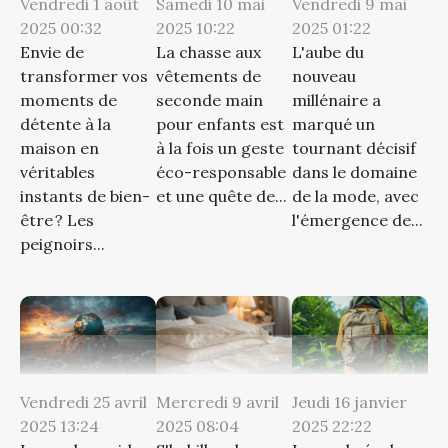
Vendredi 1 août
Samedi 10 mai
Vendredi 9 mai
2025 00:32
2025 10:22
2025 01:22
Envie de
La chasse aux
L'aube du
transformer vos
vêtements de
nouveau
moments de
seconde main
millénaire a
détente à la
pour enfants est
marqué un
maison en
à la fois un geste
tournant décisif
véritables
éco-responsable
dans le domaine
instants de bien-
et une quête de...
de la mode, avec
être ? Les
l'émergence de...
peignoirs...
Vendredi 25 avril
Mercredi 9 avril
Jeudi 16 janvier
2025 13:24
2025 08:04
2025 22:22