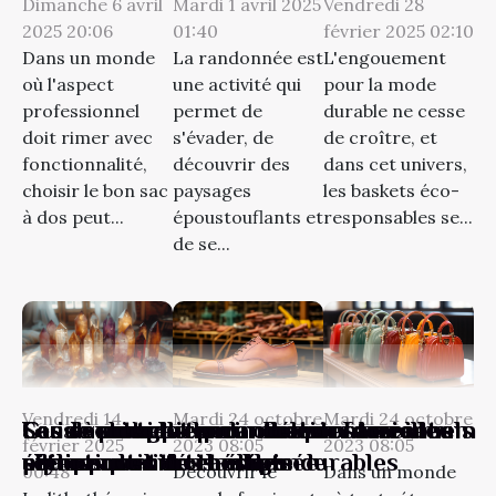
Dimanche 6 avril
Mardi 1 avril 2025
Vendredi 28
2025 20:06
01:40
février 2025 02:10
Dans un monde
La randonnée est
L'engouement
où l'aspect
une activité qui
pour la mode
professionnel
permet de
durable ne cesse
doit rimer avec
s'évader, de
de croître, et
fonctionnalité,
découvrir des
dans cet univers,
choisir le bon sac
paysages
les baskets éco-
à dos peut...
époustouflants et
responsables se...
de se...
Mardi 24 octobre
Mardi 24 octobre
Vendredi 14
Sacs à dos chic pour les professionnels
Guide complet pour choisir le meilleur
Les avantages environnementaux et
Guide pratique pour débuter avec les
Les secrets de la confection de
Les dernières tendances en sacs à main
2023 08:05
2023 08:05
février 2025
allier praticité et élégance
équipement de randonnée
stylistiques des baskets durables
pierres de lithothérapie
chaussures artisanales
rétro
Découvrir le
Dans un monde
00:48