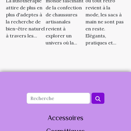
monde fascinant
où tout rétro
La lithothérapie
de la confection
revient à la
attire de plus en
de chaussures
mode, les sacs à
plus d'adeptes à
artisanales
main ne sont pas
la recherche de
revient à
en reste.
bien-être naturel
explorer un
Elégants,
à travers les...
univers où la...
pratiques et...
Accessoires