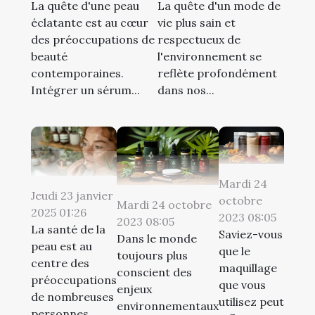
La quête d'une peau
La quête d'un mode de
éclatante est au cœur
vie plus sain et
des préoccupations de
respectueux de
beauté
l'environnement se
contemporaines.
reflète profondément
Intégrer un sérum...
dans nos...
Mardi 24
Jeudi 23 janvier
octobre
Mardi 24 octobre
2025 01:26
2023 08:05
2023 08:05
La santé de la
Saviez-vous
Dans le monde
peau est au
que le
toujours plus
centre des
maquillage
conscient des
préoccupations
que vous
enjeux
de nombreuses
utilisez peut
environnementaux
personnes