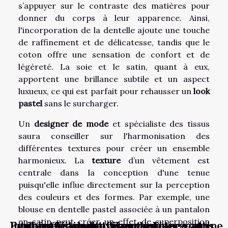
s’appuyer sur le contraste des matières pour
donner du corps à leur apparence. Ainsi,
l'incorporation de la dentelle ajoute une touche
de raffinement et de délicatesse, tandis que le
coton offre une sensation de confort et de
légèreté. La soie et le satin, quant à eux,
apportent une brillance subtile et un aspect
luxueux, ce qui est parfait pour rehausser un
look
pastel
sans le surcharger.
Un
designer de mode
et spécialiste des tissus
saura conseiller sur l'harmonisation des
différentes textures pour créer un ensemble
harmonieux. La
texture
d’un vêtement est
centrale dans la conception d'une tenue
puisqu'elle influe directement sur la perception
des couleurs et des formes. Par exemple, une
blouse en dentelle pastel associée à un pantalon
en satin peut créer un effet de superposition
Intégrer le sérum visage à votre routine
Exploration des tendances émergentes
Les bénéfices d'utiliser des
Peut-on vraiment faire confiance aux
Les bienfaits surprenants des