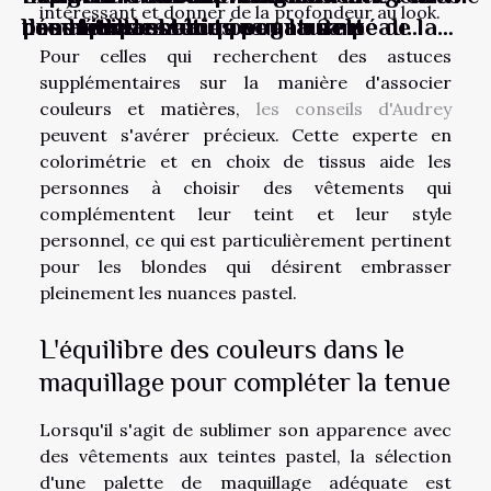
intéressant et donner de la profondeur au look.
beauté les astuces pour une peau
dans les cosmétiques naturels
démaquillants bio pour la santé de la
produits de beauté vegan ?
cosmétiques bio
éclatante
peau
Pour celles qui recherchent des astuces
supplémentaires sur la manière d'associer
couleurs et matières,
les conseils d'Audrey
peuvent s'avérer précieux. Cette experte en
colorimétrie et en choix de tissus aide les
personnes à choisir des vêtements qui
complémentent leur teint et leur style
personnel, ce qui est particulièrement pertinent
pour les blondes qui désirent embrasser
pleinement les nuances pastel.
L'équilibre des couleurs dans le
maquillage pour compléter la tenue
Lorsqu'il s'agit de sublimer son apparence avec
des vêtements aux teintes pastel, la sélection
d'une palette de maquillage adéquate est